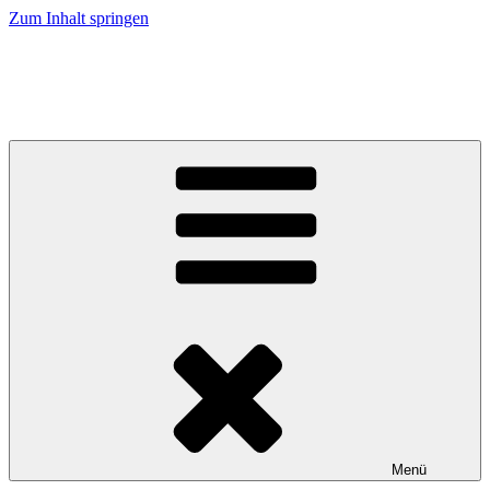
Zum Inhalt springen
Musikverein Uetzing-Serkendorf e.V.
Blaskapelle Uetzing
Menü