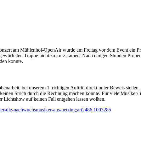
onzert am Mühlenhof-OpenAir wurde am Freitag vor dem Event ein Prob
würfelten Truppe nicht zu kurz kamen. Nach einigen Stunden Probenar
rden konnte.
arbeit, bei unserem 1. richtigen Auftritt direkt unter Beweis stellen. 
tter keinen Strich durch die Rechnung machen konnte. Für viele Musiker
rer Lichtshow auf keinen Fall entgehen lassen wollten.
-fuer-die-nachwuchsmusiker-aus-uetzing;art2486,1003285