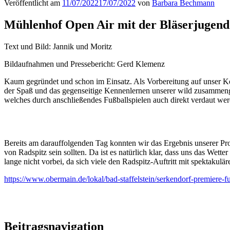
Veröffentlicht am
11/07/2022
17/07/2022
von
Barbara Bechmann
Mühlenhof Open Air mit der Bläserjugend
Text und Bild: Jannik und Moritz
Bildaufnahmen und Pressebericht: Gerd Klemenz
Kaum gegründet und schon im Einsatz. Als Vorbereitung auf unser K
der Spaß und das gegenseitige Kennenlernen unserer wild zusammenge
welches durch anschließendes Fußballspielen auch direkt verdaut we
Bereits am darauffolgenden Tag konnten wir das Ergebnis unserer Proben
von Radspitz sein sollten. Da ist es natürlich klar, dass uns das We
lange nicht vorbei, da sich viele den Radspitz-Auftritt mit spektakulä
https://www.obermain.de/lokal/bad-staffelstein/serkendorf-premiere
Beitragsnavigation