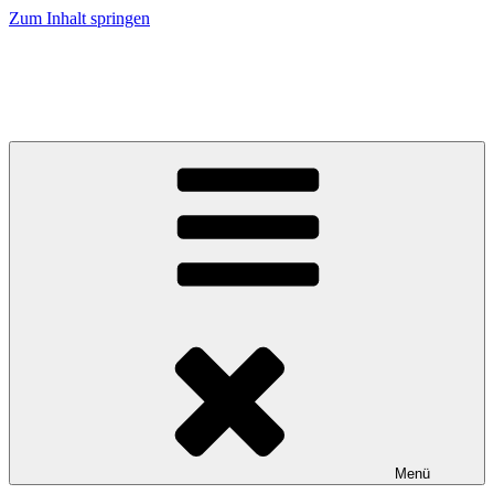
Zum Inhalt springen
Musikverein Uetzing-Serkendorf e.V.
Blaskapelle Uetzing
Menü